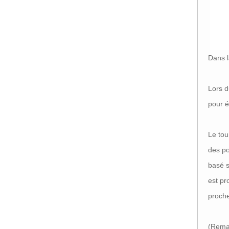
Dans l
Lors d
pour é
Le tou
des po
basé s
est pr
proche
(Remar