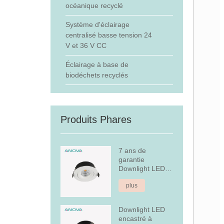
océanique recyclé
Système d'éclairage
centralisé basse tension 24
V et 36 V CC
Éclairage à base de
biodéchets recyclés
Produits Phares
7 ans de
garantie
Downlight LED
encastré à
plus
intensité variable
Downlight LED
encastré à