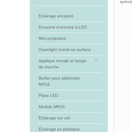
quinza
Éclairage encastré
Encastré d'armoire à LED
Mini projecteur
Downlight monté en surface
Applique murale et lampe
de marche
Boîtier pour plafonnier
MR16
Pilote LED
Module MR16
Éclairage sur rail
Éclairage en plastique