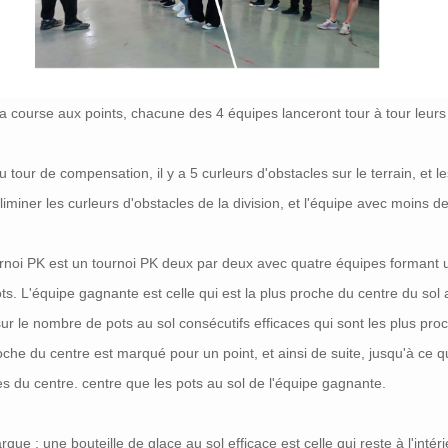
a course aux points, chacune des 4 équipes lanceront tour à tour leur
u tour de compensation, il y a 5 curleurs d'obstacles sur le terrain, et l
liminer les curleurs d'obstacles de la division, et l'équipe avec moins d
rnoi PK est un tournoi PK deux par deux avec quatre équipes formant 
ts. L'équipe gagnante est celle qui est la plus proche du centre du sol 
ur le nombre de pots au sol consécutifs efficaces qui sont les plus pro
oche du centre est marqué pour un point, et ainsi de suite, jusqu'à ce q
s du centre. centre que les pots au sol de l'équipe gagnante.
que : une bouteille de glace au sol efficace est celle qui reste à l'in