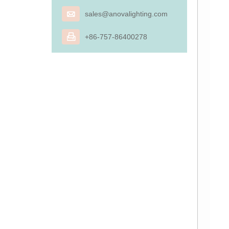

sales@anovalighting.com

+86-757-86400278