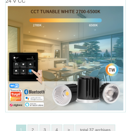
24 V CC
1
2
3
4
>
total 37 archives