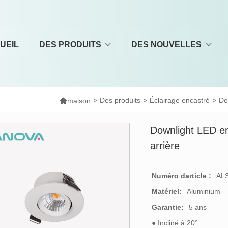
UEIL
DES PRODUITS
DES NOUVELLES

>
Des produits
>
Éclairage encastré
>
Do
maison
Downlight LED enc
arrière
Numéro darticle :
AL
Matériel:
Aluminium
Garantie:
5 ans
● Incliné à 20°