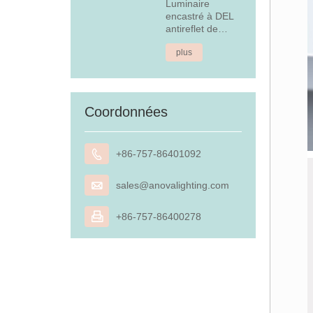
Luminaire
encastré à DEL
antireflet de
4,5 W
plus
Coordonnées

+86-757-86401092

sales@anovalighting.com

+86-757-86400278