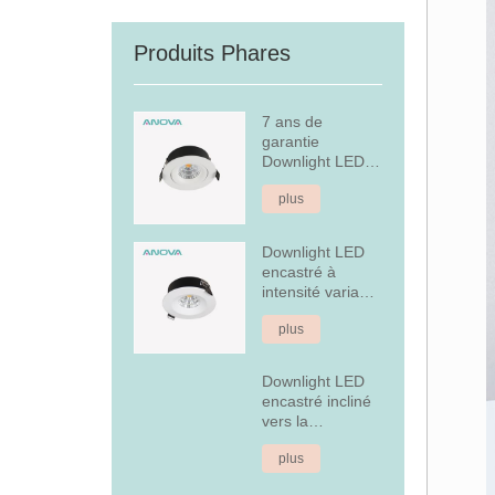
Produits Phares
7 ans de
garantie
Downlight LED
encastré à
plus
intensité variable
Downlight LED
encastré à
intensité variable
en aluminium
plus
fixe de 7 W
Downlight LED
encastré incliné
vers la
couverture
plus
arrière