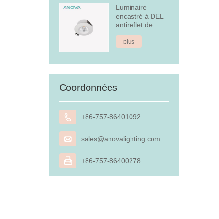
Luminaire
encastré à DEL
antireflet de
4,5 W
plus
Coordonnées

+86-757-86401092

sales@anovalighting.com

+86-757-86400278