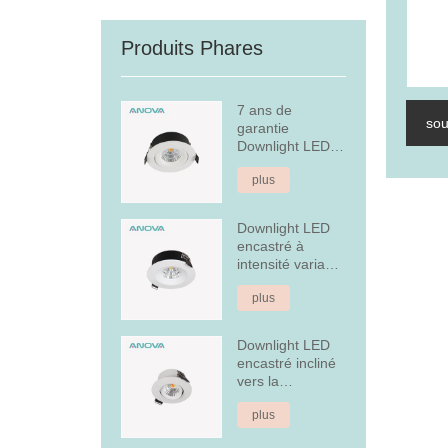
Produits Phares
7 ans de
sou
garantie
Downlight LED
encastré à
plus
intensité variable
Downlight LED
encastré à
intensité variable
en aluminium
plus
fixe de 7 W
Downlight LED
encastré incliné
vers la
couverture
plus
arrière