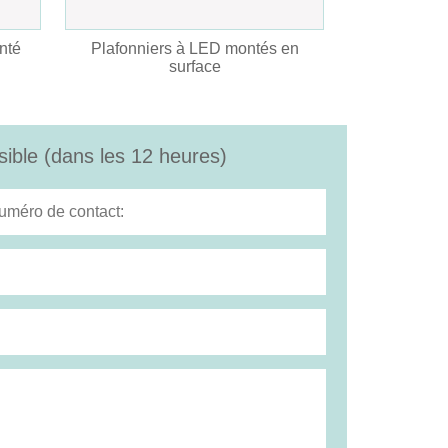
nté
Plafonniers à LED montés en
surface
ible (dans les 12 heures)