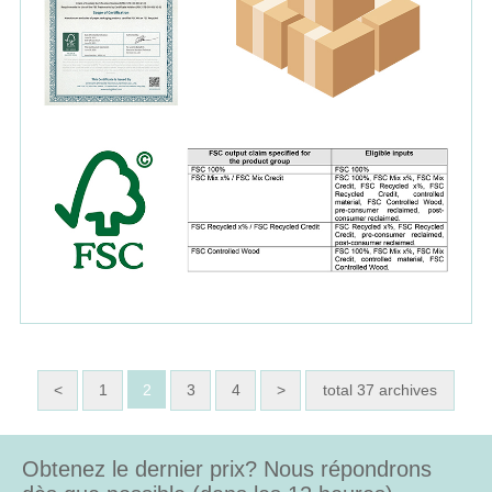
<
1
2
3
4
>
total 37 archives
Obtenez le dernier prix? Nous répondrons