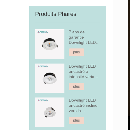
Produits Phares
7 ans de
garantie
Downlight LED
encastré à
plus
intensité variable
Downlight LED
encastré à
intensité variable
en aluminium
plus
fixe de 7 W
Downlight LED
encastré incliné
vers la
couverture
plus
arrière