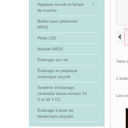
Applique murale et lampe
de marche
Boîtier pour plafonnier
MR16
Pilote LED
Module MR16
Éclairage sur rail
Sans s
Éclairage en plastique
océanique recyclé
L'écla
Système d'éclairage
centralisé basse tension 24
Les co
V et 36 V CC
Éclairage à base de
biodéchets recyclés