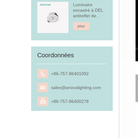
Luminaire
encastré à DEL
antireflet de
4,5 W
plus
Coordonnées

+86-757-86401092

sales@anovalighting.com

+86-757-86400278