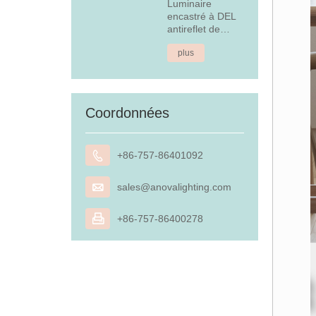
Luminaire
encastré à DEL
antireflet de
4,5 W
plus
Coordonnées

+86-757-86401092

sales@anovalighting.com

+86-757-86400278