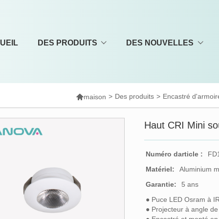
UEIL
DES PRODUITS
DES NOUVELLES

>
Des produits
>
Encastré d'armoi
maison
Haut CRI Mini so
Numéro darticle :
FD
Matériel:
Aluminium m
Garantie:
5 ans
● Puce LED Osram à I
● Projecteur à angle de