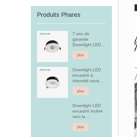
Produits Phares
7 ans de
garantie
Downlight LED
encastré à
plus
intensité variable
Downlight LED
encastré à
intensité variable
en aluminium
plus
fixe de 7 W
Downlight LED
encastré incliné
vers la
couverture
plus
arrière