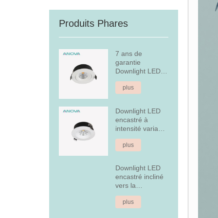
Produits Phares
7 ans de
garantie
Downlight LED
encastré à
plus
intensité variable
Downlight LED
encastré à
intensité variable
en aluminium
plus
fixe de 7 W
Downlight LED
encastré incliné
vers la
couverture
plus
arrière