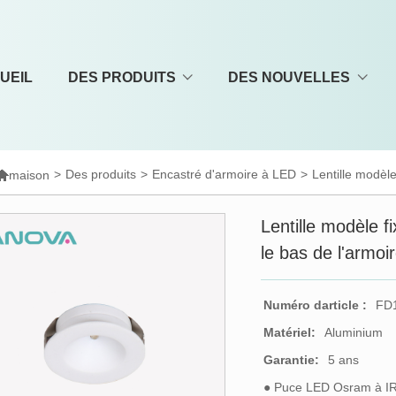
UEIL
DES PRODUITS
DES NOUVELLES

>
Des produits
>
Encastré d'armoire à LED
>
Lentille modèl
maison
Lentille modèle 
le bas de l'armoi
Numéro darticle :
FD
Matériel:
Aluminium
Garantie:
5 ans
● Puce LED Osram à I