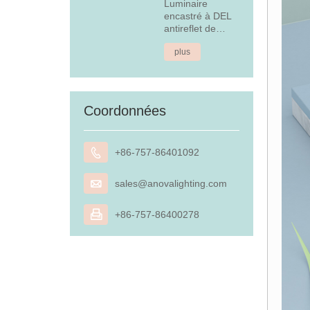
Luminaire
encastré à DEL
antireflet de
4,5 W
plus
Coordonnées

+86-757-86401092

sales@anovalighting.com

+86-757-86400278