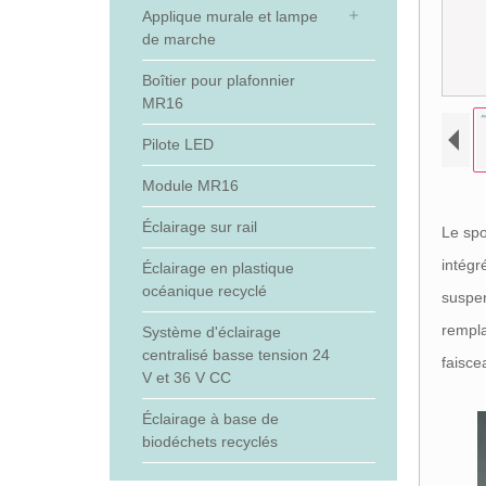
Applique murale et lampe
de marche
Boîtier pour plafonnier
MR16
Pilote LED
Module MR16
Éclairage sur rail
Le spo
intég
Éclairage en plastique
océanique recyclé
suspen
rempla
Système d'éclairage
centralisé basse tension 24
faisce
V et 36 V CC
Éclairage à base de
biodéchets recyclés