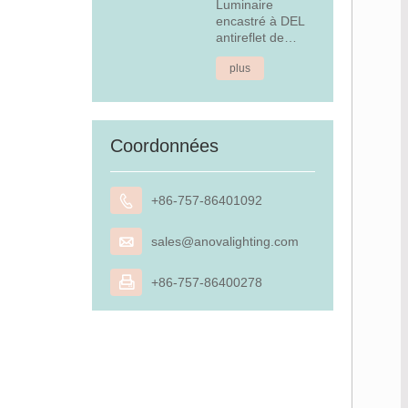
Luminaire
encastré à DEL
antireflet de
4,5 W
plus
Coordonnées

+86-757-86401092

sales@anovalighting.com

+86-757-86400278