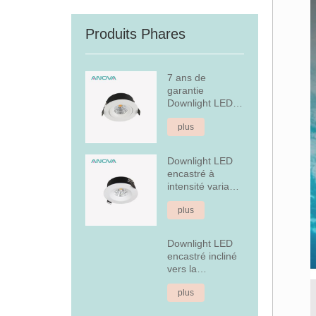
Produits Phares
7 ans de
garantie
Downlight LED
encastré à
plus
intensité variable
Downlight LED
encastré à
intensité variable
en aluminium
plus
fixe de 7 W
Downlight LED
encastré incliné
vers la
couverture
plus
arrière