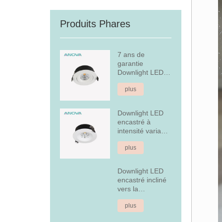
Produits Phares
7 ans de
garantie
Downlight LED
encastré à
plus
intensité variable
Downlight LED
encastré à
intensité variable
en aluminium
plus
fixe de 7 W
Downlight LED
encastré incliné
vers la
couverture
plus
arrière