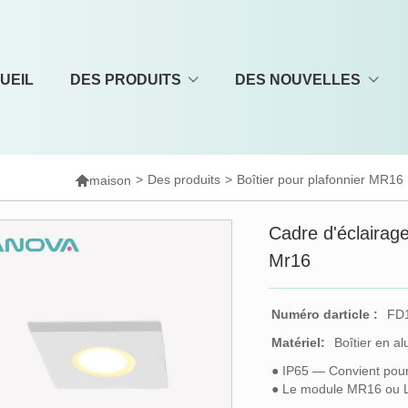
UEIL
DES PRODUITS
DES NOUVELLES

>
Des produits
>
Boîtier pour plafonnier MR16
maison
Cadre d'éclairag
Mr16
Numéro darticle :
FD
Matériel:
Boîtier en a
● IP65 — Convient pour le
● Le module MR16 ou LED