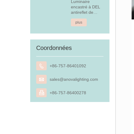
Luminaire
encastré à DEL
antireflet de
4,5 W
plus
Coordonnées

+86-757-86401092

sales@anovalighting.com

+86-757-86400278