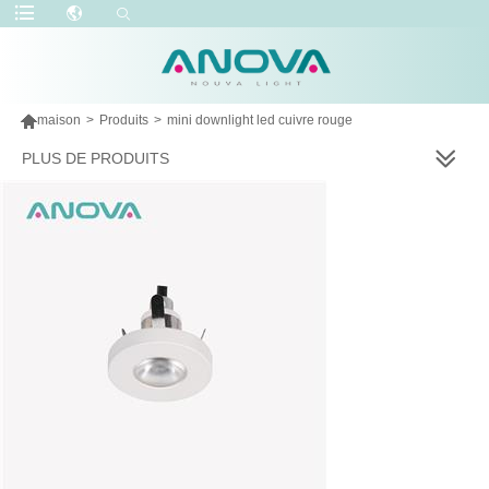

maison
>
Produits
>
mini downlight led cuivre rouge
PLUS DE PRODUITS